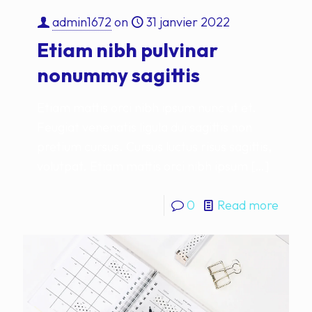
admin1672
on
31 janvier 2022
Etiam nibh pulvinar
nonummy sagittis
Etiam mattis orci nibh ipsum nunc ut et.
Feugiat venenatis ligula dui sagittis non
pretium cursus. Cursus luctus risus sagittis,
volutpat. Etiam mattis orci nibh ipsum
[…]
0
Read more