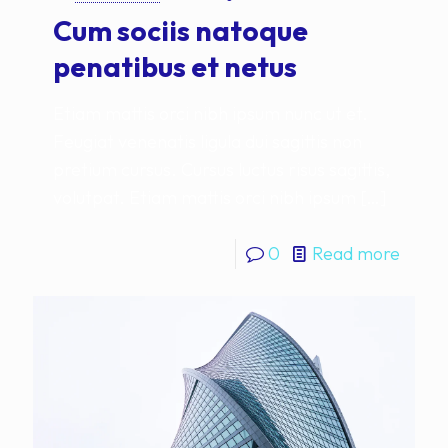
Cum sociis natoque
penatibus et netus
Etiam mattis orci nibh ipsum nunc ut et.
Feugiat venenatis ligula dui sagittis non
pretium cursus. Cursus luctus risus sagittis,
volutpat. Etiam mattis orci nibh ipsum
[…]
0
Read more