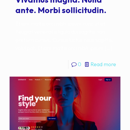
ante. Morbi sollicitudin.
Etiam mattis orci nibh ipsum nunc ut et.
Feugiat venenatis ligula dui sagittis non
pretium cursus. Cursus luctus risus sagittis,
volutpat. Etiam mattis orci nibh ipsum
[…]
0
Read more