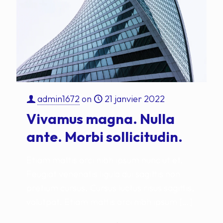
admin1672
on
21 janvier 2022
Vivamus magna. Nulla
ante. Morbi sollicitudin.
Etiam mattis orci nibh ipsum nunc ut et.
Feugiat venenatis ligula dui sagittis non
pretium cursus. Cursus luctus risus sagittis,
volutpat. Etiam mattis orci nibh ipsum
[…]