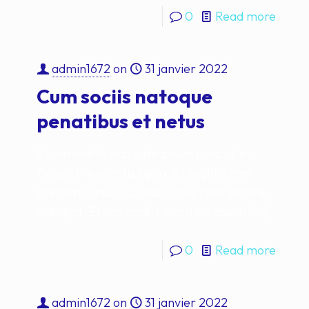
0
Read more
admin1672
on
31 janvier 2022
Cum sociis natoque
penatibus et netus
Etiam mattis orci nibh ipsum nunc ut et.
Feugiat venenatis ligula dui sagittis non
pretium cursus. Cursus luctus risus sagittis,
volutpat. Etiam mattis orci nibh ipsum
[…]
0
Read more
admin1672
on
31 janvier 2022