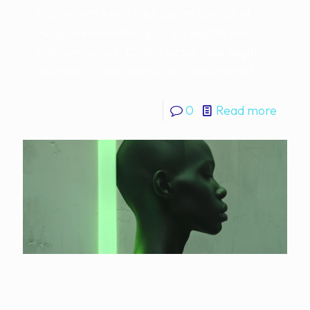
Etiam mattis orci nibh ipsum nunc ut et.
Feugiat venenatis ligula dui sagittis non
pretium cursus. Cursus luctus risus sagittis,
volutpat. Etiam mattis orci nibh ipsum
[…]
0
Read more