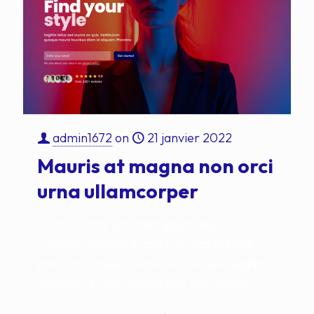
admin1672
on
21 janvier 2022
Mauris at magna non orci
urna ullamcorper
Etiam mattis orci nibh ipsum nunc ut et.
Feugiat venenatis ligula dui sagittis non
pretium cursus. Cursus luctus risus sagittis,
volutpat. Etiam mattis orci nibh ipsum
[…]