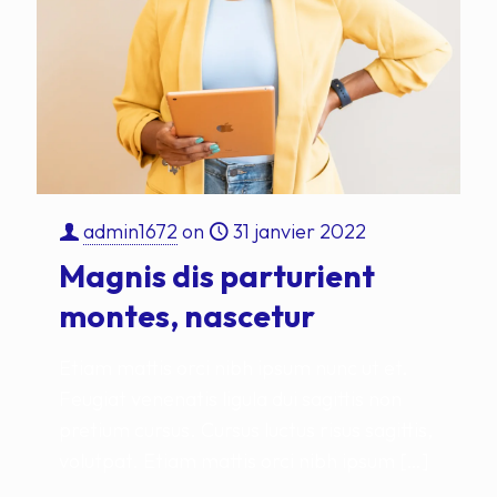
admin1672
on
31 janvier 2022
Magnis dis parturient
montes, nascetur
Etiam mattis orci nibh ipsum nunc ut et.
Feugiat venenatis ligula dui sagittis non
pretium cursus. Cursus luctus risus sagittis,
volutpat. Etiam mattis orci nibh ipsum
[…]