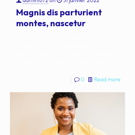
admin1672
on
31 janvier 2022
Magnis dis parturient
montes, nascetur
Etiam mattis orci nibh ipsum nunc ut et.
Feugiat venenatis ligula dui sagittis non
pretium cursus. Cursus luctus risus sagittis,
volutpat. Etiam mattis orci nibh ipsum
[…]
0
Read more