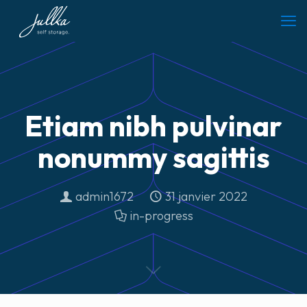
Etiam nibh pulvinar
nonummy sagittis
admin1672
31 janvier 2022
in-progress